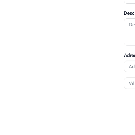
Desc
novation de
nnelle à Le
Adre
22 82 05