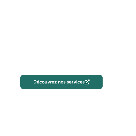
CBR Batiment
Entreprise de ré
façade professio
Havre
Découvrez nos services
02 59 