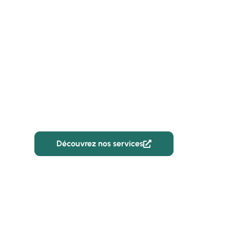
CBR Batiment
Entreprise de réh
bâtiments profes
Rouen
Découvrez nos services
02 59 