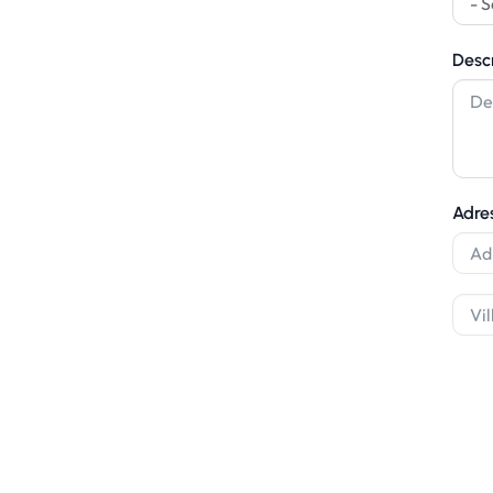
Desc
abilitation de
sionnels à
Adre
22 82 05