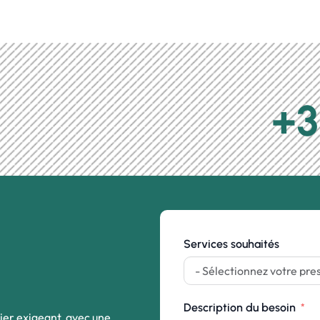
+3
Services souhaités
Description du besoin
ier exigeant, avec une