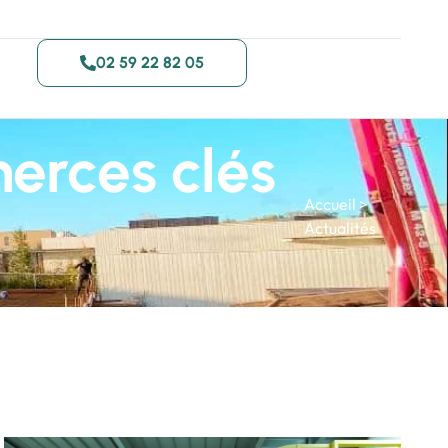
02 59 22 82 05
erces clés
Accueil
>
Actualités