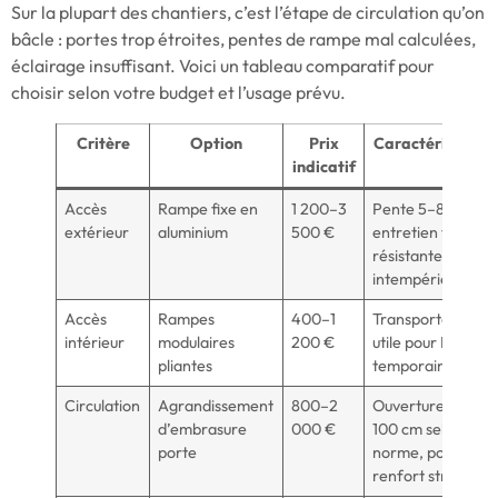
Sur la plupart des chantiers, c’est l’étape de circulation qu’on
bâcle : portes trop étroites, pentes de rampe mal calculées,
éclairage insuffisant. Voici un tableau comparatif pour
choisir selon votre budget et l’usage prévu.
Critère
Option
Prix
Caractéristique
indicatif
Accès
Rampe fixe en
1 200–3
Pente 5–8%,
extérieur
aluminium
500 €
entretien faible,
résistante aux
intempéries
Accès
Rampes
400–1
Transportable,
intérieur
modulaires
200 €
utile pour PMR
pliantes
temporaire
Circulation
Agrandissement
800–2
Ouverture 90–
d’embrasure
000 €
100 cm selon
porte
norme, possible
renfort structurel