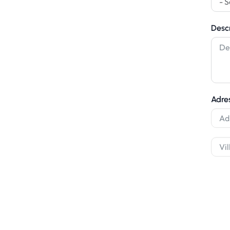
Desc
ofessionnel de
Airbnb à Evreux
Adre
22 82 05