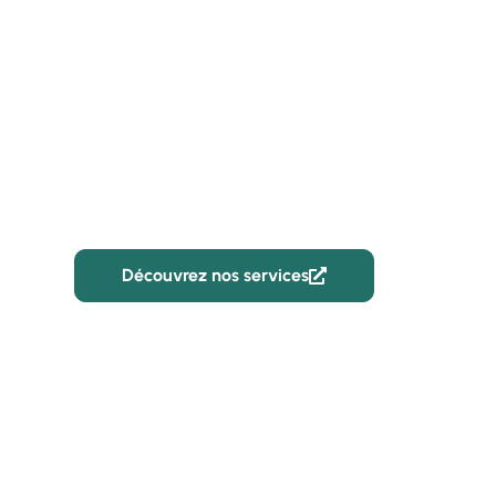
CBR Batiment
Aménagement pr
logements pour 
Découvrez nos services
02 59 