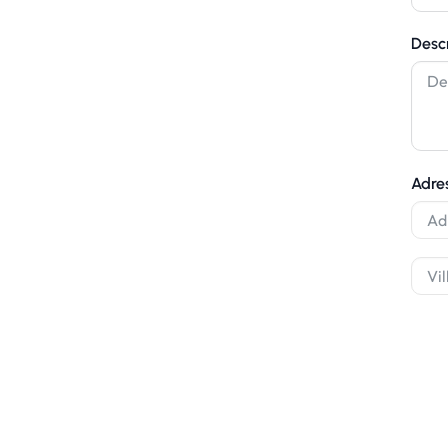
Desc
timents
avre
Adre
22 82 05