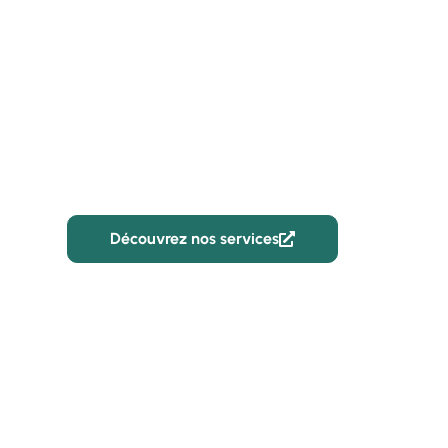
CBR Batiment
Construction bâ
tertiaires à Le H
Découvrez nos services
02 59 