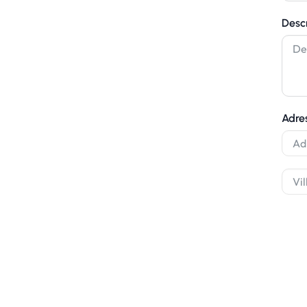
Desc
avaux
 bâtiments
Adre
 Le Havre
22 82 05