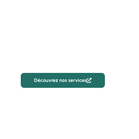
CBR Batiment
Entreprise de tr
techniques pour
professionnels à
Découvrez nos services
02 59 